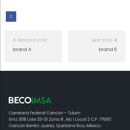
POST
NAVIGATION
PREVIOUS POST
NEXT POST
brand 4
brand 6
Carretera Federal Cancún – Tulum
Smz 308 Lote 33-01 Zona 8 , Mz 1 Local 2 C.P. 77560
Cancún Benito Juarez, Quintana Roo, México.