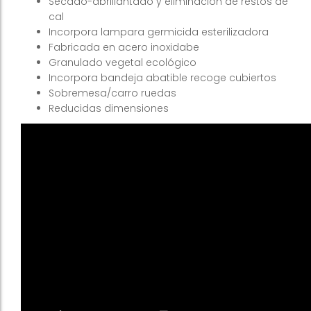
Secado-abrillantado y eliminación de restos de
cal
Incorpora lampara germicida esterilizadora
Fabricada en acero inoxidabe
Granulado vegetal ecológico
Incorpora bandeja abatible recoge cubiertos
Sobremesa/carro ruedas
Reducidas dimensiones