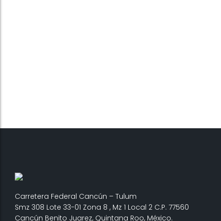
Carretera Federal Cancún – Tulum
Smz 308 Lote 33-01 Zona 8 , Mz 1 Local 2 C.P. 77560
Cancún Benito Juarez, Quintana Roo, México.