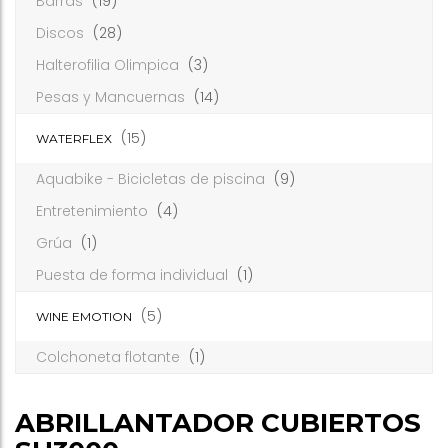
Barras
(19)
Discos
(28)
Halterofilia Olimpica
(3)
Pesas y Mancuernas
(14)
(15)
WATERFLEX
Aquabike - Bicicletas de piscina
(9)
Entretenimiento
(4)
Grúa
(1)
Puesta de forma individual
(1)
(5)
WINE EMOTION
Colchoneta flotante
(1)
ABRILLANTADOR CUBIERTOS