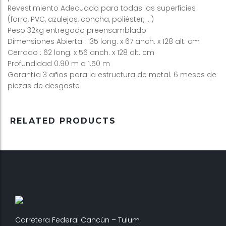
Revestimiento Adecuado para todas las superficies
(forro, PVC, azulejos, concha, poliéster, …)
Peso 32kg entregado preensamblado
Dimensiones Abierta : 135 long. x 67 anch. x 128 alt. cm
Cerrado : 62 long. x 56 anch. x 128 alt. cm
Profundidad 0.90 m a 1.50 m
Garantía 3 años para la estructura de metal. 6 meses de
piezas de desgaste
RELATED PRODUCTS
Carretera Federal Cancún – Tulum