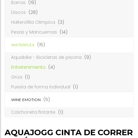
Barras
(19)
Discos
(28)
Halterofilia Olimpica
(3)
Pesas y Mancuernas
(14)
(15)
WATERFLEX
Aquabike - Bicicletas de piscina
(9)
Entretenimiento
(4)
Grúa
(1)
Puesta de forma individual
(1)
(5)
WINE EMOTION
Colchoneta flotante
(1)
AQUAJOGG CINTA DE CORRER