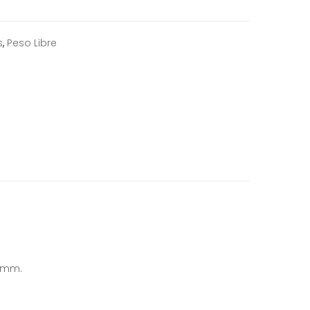
s
,
Peso Libre
0 mm.