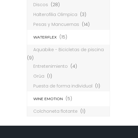
Discos
(28)
Halterofilia Olimpica
(3)
Pesas y Mancuernas
(14)
(15)
WATERFLEX
Aquabike - Bicicletas de piscina
(9)
Entretenimiento
(4)
Grúa
(1)
Puesta de forma individual
(1)
(5)
WINE EMOTION
Colchoneta flotante
(1)