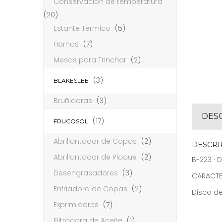
Conservación de temperatura
(20)
Estante Termico
(5)
Hornos
(7)
Mesas para Trinchar
(2)
(3)
BLAKESLEE
Bruñidoras
(3)
DES
(17)
FRUCOSOL
Abrillantador de Copas
(2)
DESCRI
Abrillantador de Plaque
(2)
B-223 · 
Desengrasadores
(3)
CARACTE
Enfriadora de Copas
(2)
Disco de
Exprimidores
(7)
Filtradora de Aceite
(1)