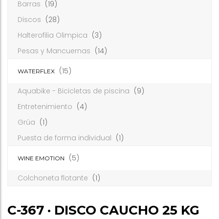
Barras
(19)
Discos
(28)
Halterofilia Olimpica
(3)
Pesas y Mancuernas
(14)
(15)
WATERFLEX
Aquabike - Bicicletas de piscina
(9)
Entretenimiento
(4)
Grúa
(1)
Puesta de forma individual
(1)
(5)
WINE EMOTION
Colchoneta flotante
(1)
C-367 · DISCO CAUCHO 25 KG