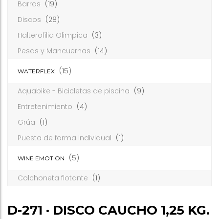
Barras
(19)
Discos
(28)
Halterofilia Olimpica
(3)
Pesas y Mancuernas
(14)
(15)
WATERFLEX
Aquabike - Bicicletas de piscina
(9)
Entretenimiento
(4)
Grúa
(1)
Puesta de forma individual
(1)
(5)
WINE EMOTION
Colchoneta flotante
(1)
D-271 · DISCO CAUCHO 1,25 KG.