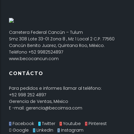
Carretera Federal Cancún – Tulum
Smz 308 Lote 33-01 Zona 8 , Mz 1 Local 2 C.P. 77560
Cancún Benito Juarez, Quintana Roo, México.
Teléfono +52 9982524897
www.becocancun.com
CONTÁCTO
Para pedidos e informes llamar al teléfono:
+52 998 252 4897
Gerencia de Ventas, México
E -mail: gerencia@becoimsa.com
Facebook
Twitter
Youtube
Pinterest
Google
LinkedIn
Instagram