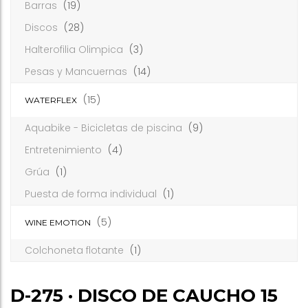
Barras
(19)
Discos
(28)
Halterofilia Olimpica
(3)
Pesas y Mancuernas
(14)
(15)
WATERFLEX
Aquabike - Bicicletas de piscina
(9)
Entretenimiento
(4)
Grúa
(1)
Puesta de forma individual
(1)
(5)
WINE EMOTION
Colchoneta flotante
(1)
D-275 · DISCO DE CAUCHO 15