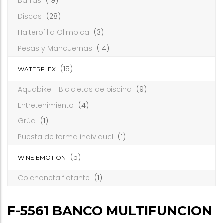
Barras
(19)
Discos
(28)
Halterofilia Olimpica
(3)
Pesas y Mancuernas
(14)
(15)
WATERFLEX
Aquabike - Bicicletas de piscina
(9)
Entretenimiento
(4)
Grúa
(1)
Puesta de forma individual
(1)
(5)
WINE EMOTION
Colchoneta flotante
(1)
F-5561 BANCO MULTIFUNCION