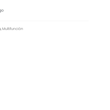
go
a
,
Multifunción