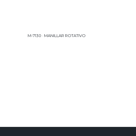
M-7130 · MANILLAR ROTATIVO
M-7150 
MOTION