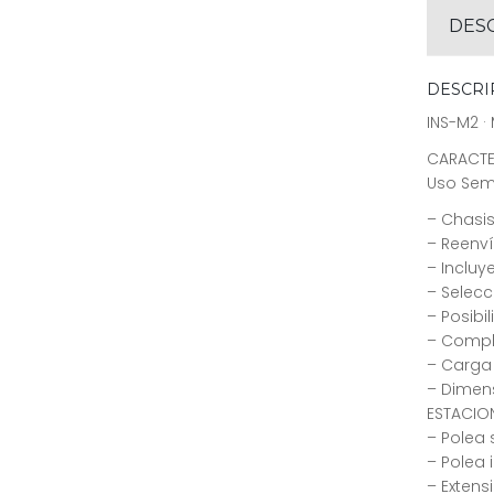
DES
DESCRI
INS-M2 ·
CARACTE
Uso Semi
– Chasis
– Reenv
– Incluy
– Selecc
– Posibi
– Comple
– Carga 
– Dimens
ESTACIO
– Polea 
– Polea 
– Extensi