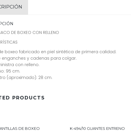
CRIPCIÓN
PCIÓN
SACO DE BOXEO CON RELLENO
RÍSTICAS
e boxeo fabricado en piel sintética de primera calidad.
ye enganches y cadenas para colgar.
inistra con relleno.
o: 95 cm.
tro (aproximado): 28 cm.
TED PRODUCTS
UANTILLAS DE BOXEO
K-494/10 GUANTES ENTRENO