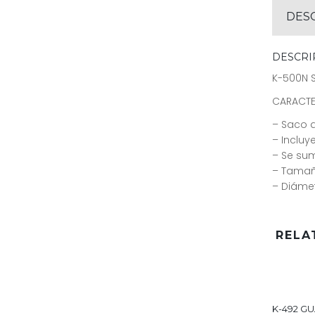
DES
DESCRI
K-500N 
CARACTE
– Saco d
– Inclu
– Se sum
– Tamañ
– Diáme
RELA
K-492 G