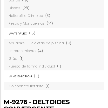
Barras
(19)
Discos
(28)
Halterofilia Olimpica
(3)
Pesas y Mancuernas
(14)
(15)
WATERFLEX
Aquabike - Bicicletas de piscina
(9)
Entretenimiento
(4)
Grúa
(1)
Puesta de forma individual
(1)
(5)
WINE EMOTION
Colchoneta flotante
(1)
M-9276 · DELTOIDES