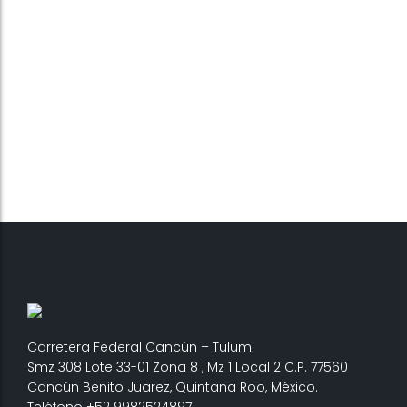
Carretera Federal Cancún – Tulum
Smz 308 Lote 33-01 Zona 8 , Mz 1 Local 2 C.P. 77560
Cancún Benito Juarez, Quintana Roo, México.