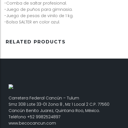
-Comba de saltar profesional.
-Juego de puños para gimnasia.
-Juego de pesas de vinilo de 1 kg.
-Bolsa SALTER en color azul.
RELATED PRODUCTS
Carretera Federal Cancún – Tulum
Smz 308 Lote 33-01 Zona 8 , Mz 1 Local 2 C.P. 77560
Cancún Benito Juarez, Quintana Roo, México.
Teléfono +52 9982524897
www.becocancun.com