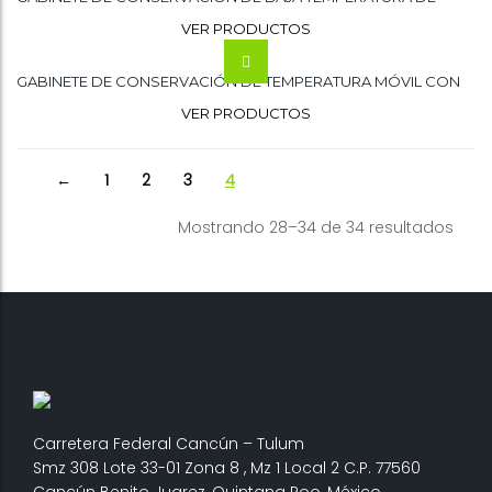
CALOR 300-S
VER PRODUCTOS
GABINETE DE CONSERVACIÓN DE TEMPERATURA MÓVIL CON
CALOR 20-20MW & 20-20W
VER PRODUCTOS
←
1
2
3
4
Mostrando 28–34 de 34 resultados
Carretera Federal Cancún – Tulum
Smz 308 Lote 33-01 Zona 8 , Mz 1 Local 2 C.P. 77560