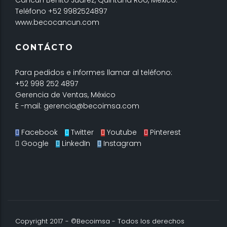
Cancún Benito Juarez, Quintana Roo, México.
Teléfono +52 9982524897
www.becocancun.com
CONTÁCTO
Para pedidos e informes llamar al teléfono:
+52 998 252 4897
Gerencia de Ventas, México
E -mail: gerencia@becoimsa.com
Facebook
Twitter
Youtube
Pinterest
Google
LinkedIn
Instagram
Copyright 2017 - ©Becoimsa - Todos los derechos