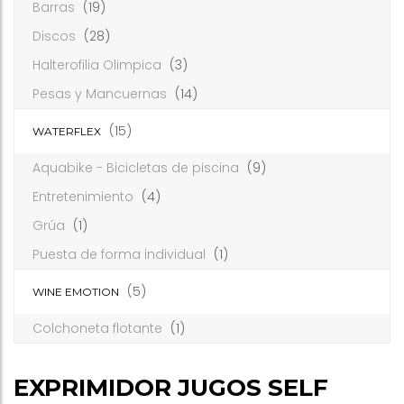
Barras
(19)
Discos
(28)
Halterofilia Olimpica
(3)
Pesas y Mancuernas
(14)
(15)
WATERFLEX
Aquabike - Bicicletas de piscina
(9)
Entretenimiento
(4)
Grúa
(1)
Puesta de forma individual
(1)
(5)
WINE EMOTION
Colchoneta flotante
(1)
EXPRIMIDOR JUGOS SELF