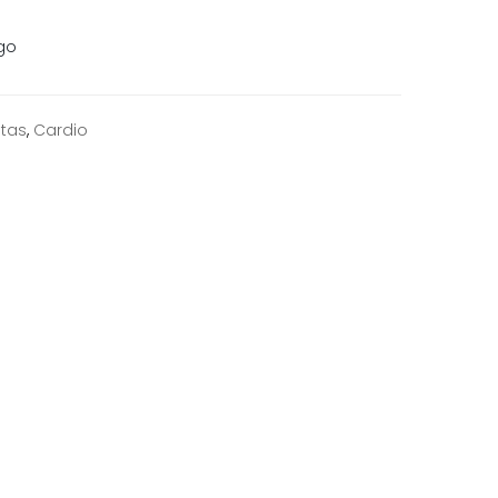
go
etas
,
Cardio