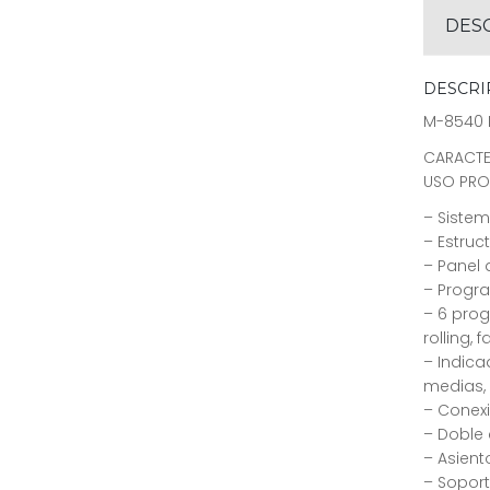
DES
DESCRI
M-8540 
CARACTE
USO PRO
– Sistem
– Estruc
– Panel 
– Progra
– 6 pro
rolling, 
– Indica
medias,
– Conex
– Doble 
– Asient
– Soport