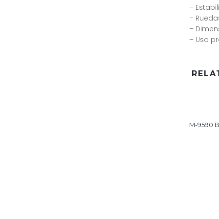
– Estabi
– Rueda
– Dimens
– Uso pr
RELA
M-9590 