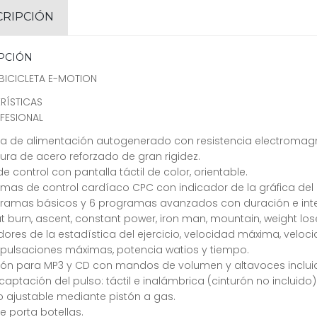
CRIPCIÓN
PCIÓN
BICICLETA E-MOTION
RÍSTICAS
FESIONAL
a de alimentación autogenerado con resistencia electromagné
tura de acero reforzado de gran rigidez.
de control con pantalla táctil de color, orientable.
mas de control cardíaco CPC con indicador de la gráfica del pu
gramas básicos y 6 programas avanzados con duración e inte
fat burn, ascent, constant power, iron man, mountain, weight lose,
dores de la estadística del ejercicio, velocidad máxima, veloc
 pulsaciones máximas, potencia watios y tiempo.
ión para MP3 y CD con mandos de volumen y altavoces inclui
captación del pulso: táctil e inalámbrica (cinturón no incluido)
o ajustable mediante pistón a gas.
e porta botellas.