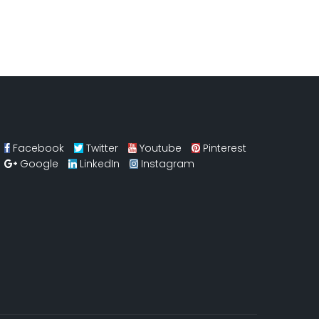
PT-1715 
Facebook
Twitter
Youtube
Pinterest
Google
LinkedIn
Instagram