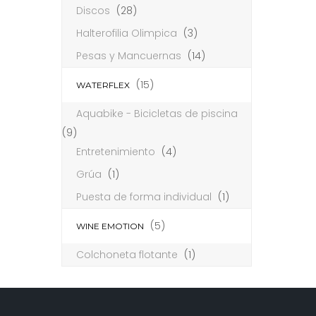
Discos
(28)
Halterofilia Olimpica
(3)
Pesas y Mancuernas
(14)
(15)
WATERFLEX
Aquabike - Bicicletas de piscina
(9)
Entretenimiento
(4)
Grúa
(1)
Puesta de forma individual
(1)
(5)
WINE EMOTION
Colchoneta flotante
(1)