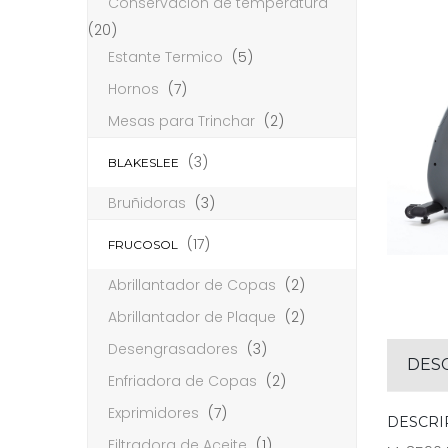
Conservación de temperatura
(20)
Estante Termico
(5)
Hornos
(7)
Mesas para Trinchar
(2)
(3)
BLAKESLEE
Bruñidoras
(3)
(17)
FRUCOSOL
Abrillantador de Copas
(2)
Abrillantador de Plaque
(2)
Desengrasadores
(3)
DES
Enfriadora de Copas
(2)
Exprimidores
(7)
DESCRI
Filtradora de Aceite
(1)