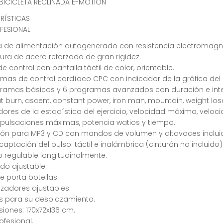
BICICLETA RECLINADA E-MOTION
RÍSTICAS
FESIONAL
 de alimentación autogenerado con resistencia electromagnét
tura de acero reforzado de gran rigidez.
de control con pantalla táctil de color, orientable.
mas de control cardíaco CPC con indicador de la gráfica del pu
gramas básicos y 6 programas avanzados con duración e inte
fat burn, ascent, constant power, iron man, mountain, weight lose,
dores de la estadística del ejercicio, velocidad máxima, veloc
 pulsaciones máximas, potencia watios y tiempo.
ión para MP3 y CD con mandos de volumen y altavoces inclui
captación del pulso: táctil e inalámbrica (cinturón no incluido)
o regulable longitudinalmente.
do ajustable.
e porta botellas.
lizadores ajustables.
s para su desplazamiento.
iones: 170x72x136 cm.
ofesional.