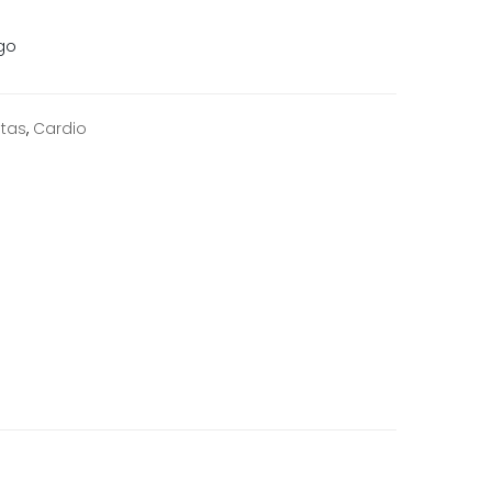
go
etas
,
Cardio