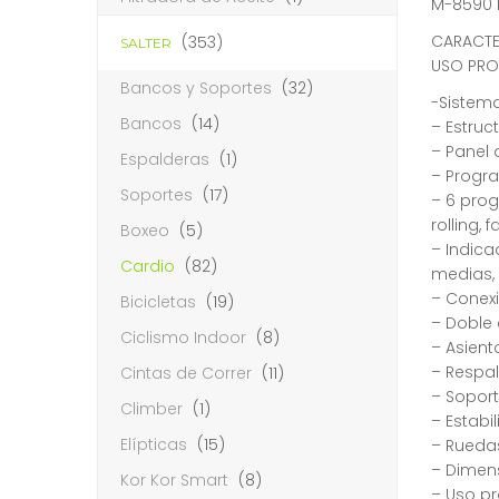
M-8590 
CARACTE
(353)
SALTER
USO PRO
Bancos y Soportes
(32)
-Sistema
Bancos
(14)
– Estruc
– Panel 
Espalderas
(1)
– Progra
Soportes
(17)
– 6 pro
rolling, 
Boxeo
(5)
– Indica
Cardio
(82)
medias,
– Conex
Bicicletas
(19)
– Doble 
Ciclismo Indoor
(8)
– Asient
– Respal
Cintas de Correr
(11)
– Soport
Climber
(1)
– Estabi
Elípticas
(15)
– Rueda
– Dimens
Kor Kor Smart
(8)
– Uso pr